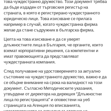
това чуждестранно дружество. Този документ трябва
да бъде издаден от търговския регистър на
страната, в която е регистрирано чуждестранното
юридическо лице. Това изискване се прилага
например в случай, когато чуждестранна фирма
желае да стане съдружник в българска фирма.
Целта на това изискване е да се уверят
длъжностните лица в България, че органите, които
вземат корпоративни решения, са компетентни и
имат правомощията да представляват
чуждестранната компания.
След получаване на удостоверението за актуално
състояние на чуждестранното дружество, важно е да
се обърне внимание на срока на валидност на този
документ. Съгласно Методическите указания,
утвърдени от директора на дирекция “Длъжностни
лица по регистрацията” и оповестени на уеб
страницата на Агенция по вписванията,
удостоверенията за актуално състояние на