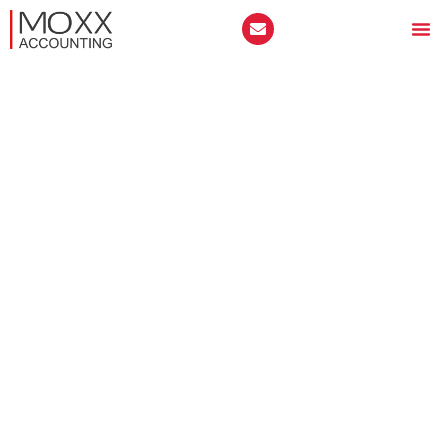
АКТУАЛНО СЪСТОЯНИЕ ОТ
АГЕНЦИЯТА ПО
ВПИСВАНИЯТА
Всеки може да потърси издаването на
удостоверение за актуално състояние
за което и да
е търговско дружество, от всяко териториално звено
на Агенция по вписвания.
Не е нужно да сте
управител или пълномощник на това дружество.
Удостоверението се издава към точно определени
данни и отразява моментното състояние на