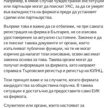
Например, в някои случаи чуждестранни институции
или партньори могат да поискат УАС, за да се уверят
във валидността на фирмата преди да установят
сделки или партньорства.
Въпреки това е важно да се отбележи, че при самата
регистрация на фирма в България, не се изисква
удостоверение за актуално състояние. Законно е да
се поискат такива документи от органи, които
изпълняват публични функции, но те не могат
изрично да налагат този изискване, освен ако имат
законна основа за това. Такива органи могат да
получат информация за фирмата, като направят
справка в Търговския регистър и регистър на ЮЛНЦ.
Този принцип важи и за случаите, когато фирмата
кандидатства за обществена поръчка. В такива
ситуации е достатъчно да предоставите само ЕИК
на фирмата.
Служители или органи, които настояват за