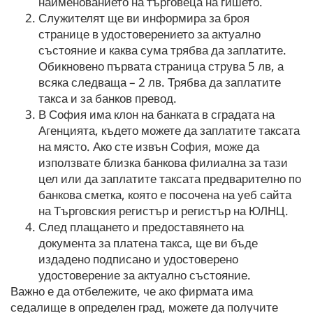
наименованието на търговеца на гишето.
Служителят ще ви информира за броя
странице в удостоверението за актуално
състояние и каква сума трябва да заплатите.
Обикновено първата страница струва 5 лв, а
всяка следваща – 2 лв. Трябва да заплатите
такса и за банков превод.
В София има клон на банката в сградата на
Агенцията, където можете да заплатите таксата
на място. Ако сте извън София, може да
използвате близка банкова филиална за тази
цел или да заплатите таксата предварително по
банкова сметка, която е посочена на уеб сайта
на Търговския регистър и регистър на ЮЛНЦ.
След плащането и предоставянето на
документа за платена такса, ще ви бъде
издадено подписано и удостоверено
удостоверение за актуално състояние.
Важно е да отбележите, че ако фирмата има
седалище в определен град, можете да получите