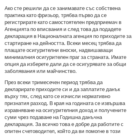
Ако сте решили да се занимавате със собствена
практика като фризьор, трябва първо да се
регистрирате като самостоятелен предприемач в
Агенцията по вписвания и след това да подадете
декларация в Националната агенция по приходите за
стартиране на дейността. Всеки месец трябва да
плащате осигурителни вноски, надвишаващи
минималния осигурителен праг за страната. Имате
опция да изберете дали да се осигурявате за общи
заболявания или майчинство.
През всеки тримесечен период трябва да
декларирате приходите си и да заплатите данък
върху тях, след като се изчисли нормативно
признатия разход. В края на годината се извършва
изравняване на осигурителния доход и получените
суми чрез подаване на Годишна данъчна
декларация. За всичко това е добре да работите с
опитен счетоводител, който да ви помогне в този