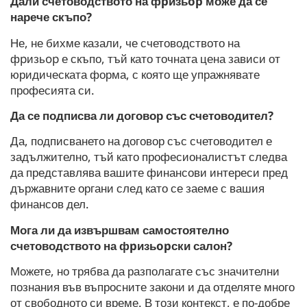
Дали счетоводството на фpизьop може да се
нарече скъпо?
Не, не бихме казали, че счетоводството на
фpизьop е скъпо, тъй като точната цена зависи от
юридическата форма, с която ще упражнявате
професията си.
Да се подписва ли договор със счетоводител?
Да, подписването на договор със счетоводител е
задължително, тъй като професионалистът следва
да представлява вашите финансови интереси пред
държавните органи след като се заеме с вашия
финансов дел.
Мога ли да извършвам самостоятелно
счетоводството на фpизьopски салон?
Можете, но трябва да разполагате със значителни
познания във въпросните закони и да отделяте много
от свободното си време. В този контекст, е по-добре