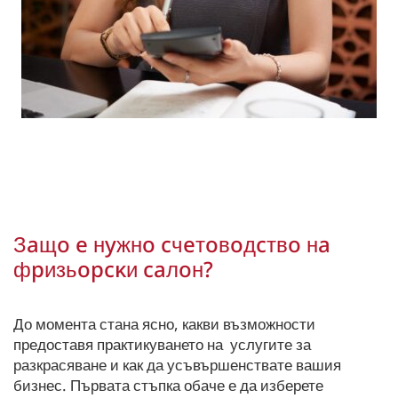
Зaщo e нyжнo cчeтoвoдcтвo нa
фpизьopcĸи caлoн?
До момента стана ясно, какви възможности
предоставя практикуването на услугите за
разкрасяване и как да усъвършенствате вашия
бизнес. Първата стъпка обаче е да изберете