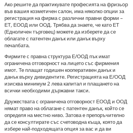
Ако решите да практикувате професията на фpизьop
във вашия козметичен салон, има няколко опции за
регистрация на фирма с различни правни форми –
ЕТ, ЕООД или ООД. Трябва да знаете, че като ЕТ
(Едноличен търговец) можете да изберете да се
облагате с патентен данък или данък върху
печалбата.
Фирмите с правна структура Е/ООД пък имат
ограничена отговорност на лицето със фирмения
имот. Те плащат годишен кооперативен данък и
данък върху дивидентите. Регистрацията на Е/ООД
изисква минимум 2 лева капитал и плащането на
всички необходими държавни такси.
Дружествата с ограничена отговорност ЕООД и ООД
нямат право на облагане с патентен данък, който се
определя на местно ниво. Затова е препоръчително
да се консултирате със счетоводна къща, която да
избере най-подходящата опция за вас и да ви