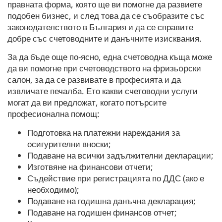
правната форма, която ще ви помогне да развиете
подобен бизнес, и след това да се съобразите със
законодателството в България и да се справите
добре със счетоводните и данъчните изисквания.
За да бъде още по-ясно, една счетоводна къща може
да ви помогне при счетоводството на фpизьopски
салон, за да се развивате в професията и да
извличате печалба. Ето какви счетоводни услуги
могат да ви предложат, когато потърсите
професионална помощ:
Подготовка на платежни нареждания за
осигурителни вноски;
Подаване на всички задължителни декларации;
Изготвяне на финансови отчети;
Съдействие при регистрацията по ДДС (ако е
необходимо);
Подаване на годишна данъчна декларация;
Подаване на годишен финансов отчет;