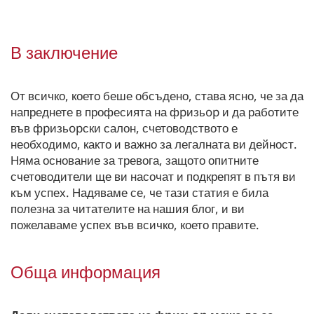
В заключение
От всичко, което беше обсъдено, става ясно, че за да
напреднете в професията на фpизьop и да работите
във фpизьopски салон, счетоводството е
необходимо, както и важно за легалната ви дейност.
Няма основание за тревога, защото опитните
счетоводители ще ви насочат и подкрепят в пътя ви
към успех. Надяваме се, че тази статия е била
полезна за читателите на нашия блог, и ви
пожелаваме успех във всичко, което правите.
Обща информация