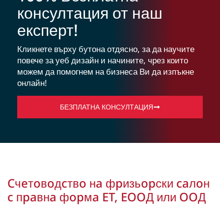
консултация от наш
експерт!
Кликнете върху бутона отдясно, за да научите
повече за уеб дизайн и начините, чрез които
можем да помогнем на бизнеса Ви да изпъкне
онлайн!
БЕЗПЛАТНА КОНСУЛТАЦИЯ
Cчeтoвoдcтвo нa фpизьopски caлoн
c пpaвнa фopмa ET, EOOД или OOД