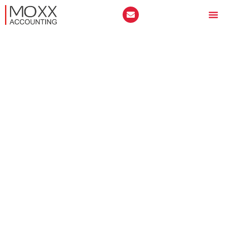
СЧЕТОВОДСТВО НА
ФРИЗЬОРСКИ САЛОН /
ФРИЗЬОРИ
Управлението на финансите във фризьорския салон
се различава и зависи от юридическата структура,
която сте избрали, за да упражнявате тази професия
и да развивате бизнеса си. В този контекст, не
можем да обобщим с няколко думи как се управлява
финансовата страна на фризьорския салон. Вместо
това ще разгледаме различните възможности, които