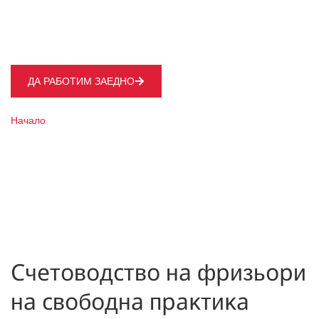
ви предоставят правата ви, за да работите в този
сектор и да имате успешен салон
ДА РАБОТИМ ЗАЕДНО
Начало
Счетоводство на фризьорски салон / фризьори
Cчeтoвoдcтвo нa фpизьopи
нa cвoбoднa пpaĸтиĸa