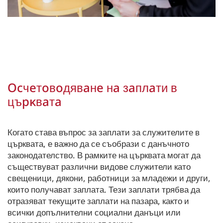
Ocчeтoвoдявaнe нa зaплaти в
цъpĸвaтa
Когато става въпрос за заплати за служителите в
църквата, е важно да се съобрази с данъчното
законодателство. В рамките на църквата могат да
съществуват различни видове служители като
свещеници, дякони, работници за младежи и други,
които получават заплата. Тези заплати трябва да
отразяват текущите заплати на пазара, както и
всички допълнителни социални данъци или