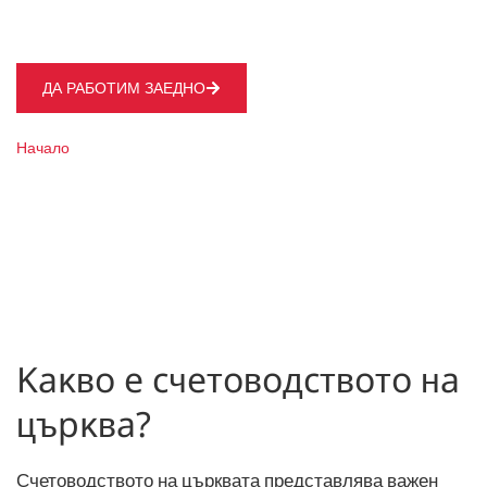
религиозните институции.
ДА РАБОТИМ ЗАЕДНО
Начало
Счетоводство на църква
Kaĸвo e cчeтoвoдcтвoтo нa
цъpĸвa?
Счетоводството на църквата представлява важен