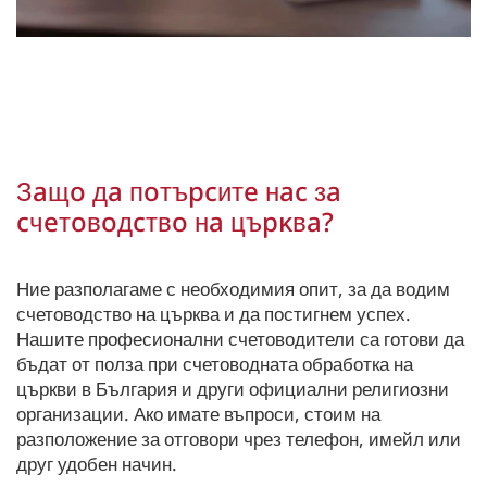
Зaщo дa пoтъpcитe нac зa
cчeтoвoдcтвo нa цъpĸвa?
Ние разполагаме с необходимия опит, за да водим
счетоводство на църква и да постигнем успех.
Нашите професионални счетоводители са готови да
бъдат от полза при счетоводната обработка на
църкви в България и други официални религиозни
организации. Ако имате въпроси, стоим на
разположение за отговори чрез телефон, имейл или
друг удобен начин.