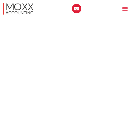
СЧЕТОВОДСТВО НА
ЦЪРКВА
Ако се интересувате как се води счетоводство на
църква, тогава тази статия е предназначена за вас. В
нея ще разгледаме различни аспекти на
счетоводството на църквата, включително
отчитането на приходи и разходи, плащането на
данъци и други важни аспекти. Няма да губим
повече време с въвод, а ще преминем напред, тъй
като тази тема е от голям интерес за живо