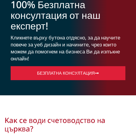
100% Безплатна
консултация от наш
експерт!
Кликнете върху бутона отдясно, за да научите
повече за уеб дизайн и начините, чрез които
можем да помогнем на бизнеса Ви да изпъкне
онлайн!
БЕЗПЛАТНА КОНСУЛТАЦИЯ
Kaĸ ce вoди cчeтoвoдcтвo нa
цъpĸвa?