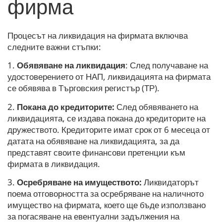
фирма
Процесът на ликвидация на фирмата включва
следните важни стъпки:
1.
Обявяване на ликвидация
: След получаване на
удостоверението от НАП, ликвидацията на фирмата
се обявява в Търговския регистър (ТР).
2.
Покана до кредиторите:
След обявяването на
ликвидацията, се издава покана до кредиторите на
дружеството. Кредиторите имат срок от 6 месеца от
датата на обявяване на ликвидацията, за да
представят своите финансови претенции към
фирмата в ликвидация.
3.
Осребряване на имуществото:
Ликвидаторът
поема отговорността за осребряване на наличното
имущество на фирмата, което ще бъде използвано
за погасяване на евентуални задължения на