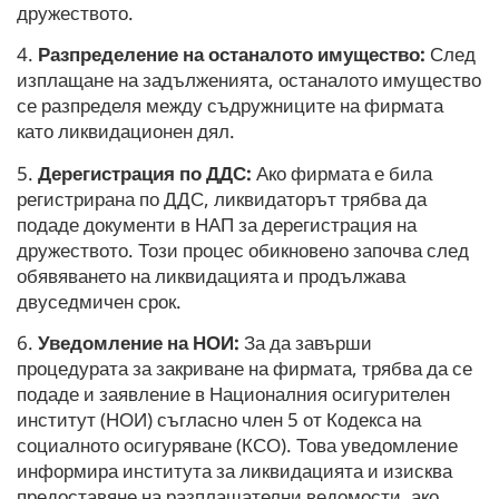
дружеството.
4.
Разпределение на останалото имущество:
След
изплащане на задълженията, останалото имущество
се разпределя между съдружниците на фирмата
като ликвидационен дял.
5.
Дерегистрация по ДДС:
Ако фирмата е била
регистрирана по ДДС, ликвидаторът трябва да
подаде документи в НАП за дерегистрация на
дружеството. Този процес обикновено започва след
обявяването на ликвидацията и продължава
двуседмичен срок.
6.
Уведомление на НОИ:
За да завърши
процедурата за закриване на фирмата, трябва да се
подаде и заявление в Националния осигурителен
институт (НОИ) съгласно член 5 от Кодекса на
социалното осигуряване (КСО). Това уведомление
информира института за ликвидацията и изисква
предоставяне на разплащателни ведомости, ако